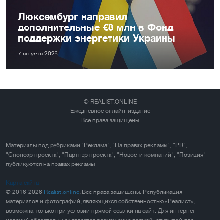
Люксембург направил
дополнительные €8 млн в Фонд
поддержки энергетики Украины
7 августа 2026
© REALIST.ONLINE
Ежедневное онлайн-издание
Все права защищены
Материалы под рубриками "Реклама", "На правах рекламы", "PR",
"Спонсор проекта", "Партнер проекта", "Новости компаний", "Позиция"
публикуются на правах рекламы
Карта сайта
© 2016-2026
Realist.online
. Все права защищены. Републикация
материалов и фотографий, являющихся собственностью «Реалист»,
возможна только при условии прямой ссылки на сайт. Для интернет-