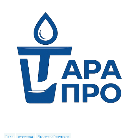
Рада
отставка
Дмитрий Разумков