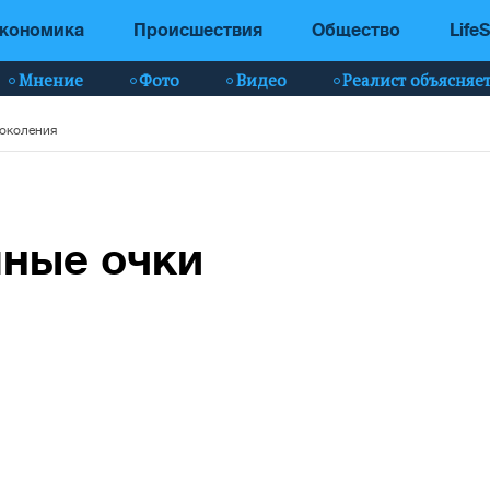
кономика
Происшествия
Общество
LifeS
Мнение
Фото
Видео
Реалист объясняе
поколения
мные очки