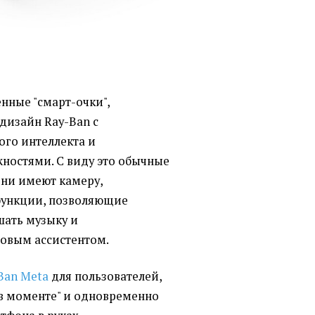
енные "смарт-очки",
дизайн Ray-Ban с
ого интеллекта и
остями. С виду это обычные
они имеют камеру,
ункции, позволяющие
шать музыку и
овым ассистентом.
Ban Meta
для пользователей,
"в моменте" и одновременно