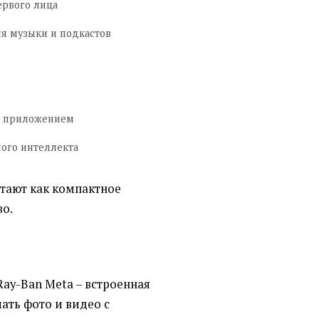
ервого лица
я музыки и подкастов
м приложением
ного интеллекта
отают как компактное
о.
ay-Ban Meta – встроенная
ать фото и видео с