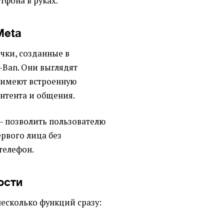
тфона в руках.
Meta
очки, созданные в
-Ban. Они выглядят
 имеют встроенную
онтента и общения.
– позволить пользователю
рвого лица без
телефон.
ости
несколько функций сразу: