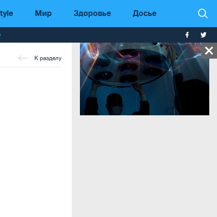
tyle
Мир
Здоровье
Досье
т
К разделу