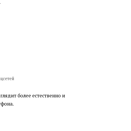
.
оцсетей
глядит более естественно и
тфона.