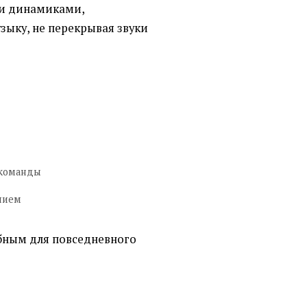
и динамиками,
ыку, не перекрывая звуки
 команды
нием
обным для повседневного