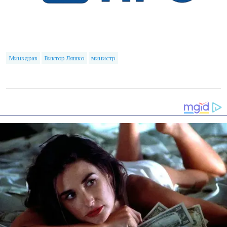
Минздрав
Виктор Ляшко
министр