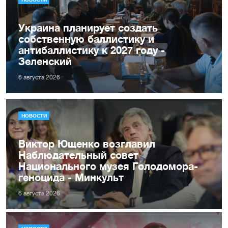
Украина планирует создать
собственную баллистику и
антибаллистику к 2027 году -
Зеленский
6 августа 2026
НОВОСТИ
Виктор Ющенко возглавил
Наблюдательный совет
Национального музея Голодомора-
геноцида - Минкульт
6 августа 2026