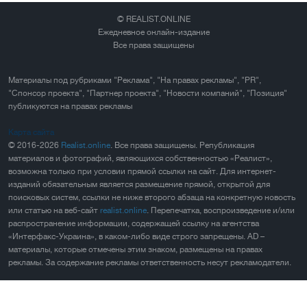
© REALIST.ONLINE
Ежедневное онлайн-издание
Все права защищены
Материалы под рубриками "Реклама", "На правах рекламы", "PR",
"Спонсор проекта", "Партнер проекта", "Новости компаний", "Позиция"
публикуются на правах рекламы
Карта сайта
© 2016-2026
Realist.online
. Все права защищены. Републикация
материалов и фотографий, являющихся собственностью «Реалист»,
возможна только при условии прямой ссылки на сайт. Для интернет-
изданий обязательным является размещение прямой, открытой для
поисковых систем, ссылки не ниже второго абзаца на конкретную новость
или статью на веб-сайт
realist.online
. Перепечатка, воспроизведение и/или
распространение информации, содержащей ссылку на агентства
«Интерфакс-Украина», в каком-либо виде строго запрещены. AD –
материалы, которые отмечены этим знаком, размещены на правах
рекламы. За содержание рекламы ответственность несут рекламодатели.