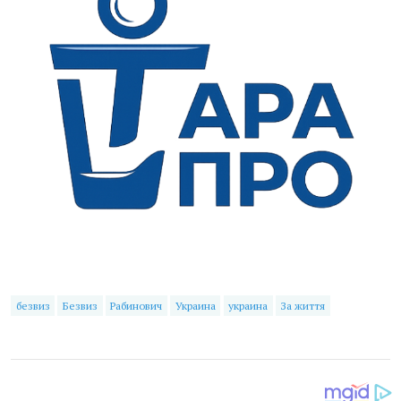
безвиз
Безвиз
Рабинович
Украина
украина
За життя