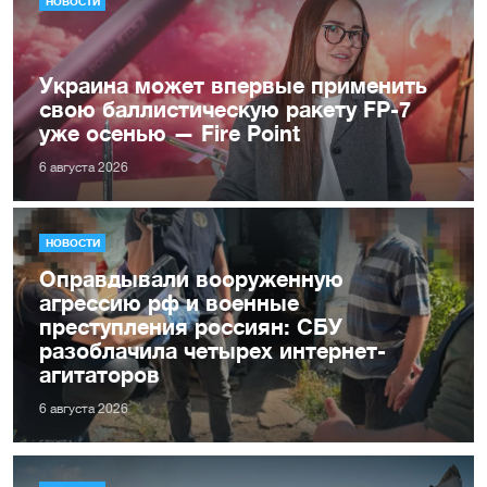
НОВОСТИ
Украина может впервые применить
свою баллистическую ракету FP-7
уже осенью — Fire Point
6 августа 2026
НОВОСТИ
Оправдывали вооруженную
агрессию рф и военные
преступления россиян: СБУ
разоблачила четырех интернет-
агитаторов
6 августа 2026