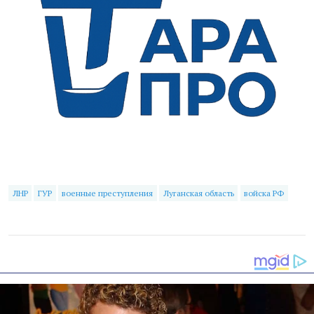
ЛНР
ГУР
военные преступления
Луганская область
войска РФ