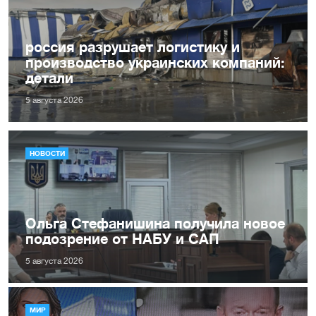
россия разрушает логистику и
производство украинских компаний:
детали
5 августа 2026
НОВОСТИ
Ольга Стефанишина получила новое
подозрение от НАБУ и САП
5 августа 2026
МИР