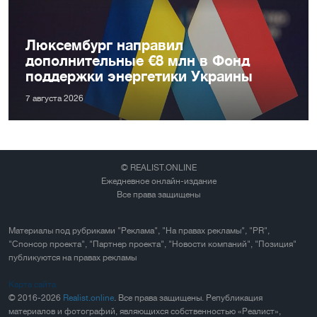
Люксембург направил
дополнительные €8 млн в Фонд
поддержки энергетики Украины
7 августа 2026
© REALIST.ONLINE
Ежедневное онлайн-издание
Все права защищены
Материалы под рубриками "Реклама", "На правах рекламы", "PR",
"Спонсор проекта", "Партнер проекта", "Новости компаний", "Позиция"
публикуются на правах рекламы
Карта сайта
© 2016-2026
Realist.online
. Все права защищены. Републикация
материалов и фотографий, являющихся собственностью «Реалист»,