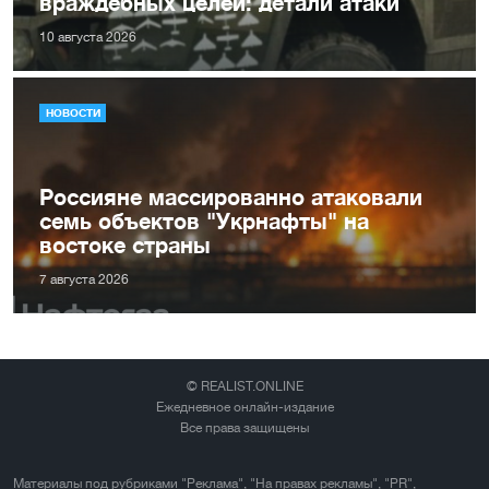
враждебных целей: детали атаки
10 августа 2026
НОВОСТИ
Россияне массированно атаковали
семь объектов "Укрнафты" на
востоке страны
7 августа 2026
© REALIST.ONLINE
Ежедневное онлайн-издание
Все права защищены
Материалы под рубриками "Реклама", "На правах рекламы", "PR",