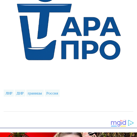
ЛНР
ДНР
границы
Россия