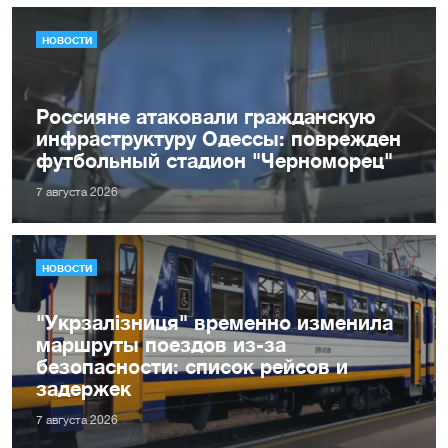
НОВОСТИ
Россияне атаковали гражданскую
инфраструктуру Одессы: поврежден
футбольный стадион "Черноморец"
7 августа 2026
НОВОСТИ
"Укрзалізниця" временно изменила
маршруты поездов из-за
безопасности: список рейсов и
задержек
7 августа 2026