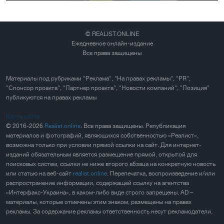
© REALIST.ONLINE
Ежедневное онлайн-издание
Все права защищены
Материалы под рубриками "Реклама", "На правах рекламы", "PR",
"Спонсор проекта", "Партнер проекта", "Новости компаний", "Позиция"
публикуются на правах рекламы
Карта сайта
© 2016-2026
Realist.online
. Все права защищены. Републикация
материалов и фотографий, являющихся собственностью «Реалист»,
возможна только при условии прямой ссылки на сайт. Для интернет-
изданий обязательным является размещение прямой, открытой для
поисковых систем, ссылки не ниже второго абзаца на конкретную новость
или статью на веб-сайт
realist.online
. Перепечатка, воспроизведение и/или
распространение информации, содержащей ссылку на агентства
«Интерфакс-Украина», в каком-либо виде строго запрещены. AD –
материалы, которые отмечены этим знаком, размещены на правах
рекламы. За содержание рекламы ответственность несут рекламодатели.