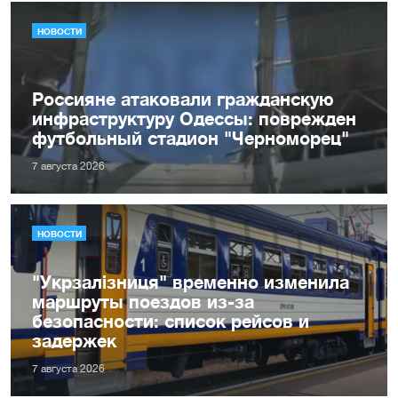
НОВОСТИ
Россияне атаковали гражданскую
инфраструктуру Одессы: поврежден
футбольный стадион "Черноморец"
7 августа 2026
НОВОСТИ
"Укрзалізниця" временно изменила
маршруты поездов из-за
безопасности: список рейсов и
задержек
7 августа 2026