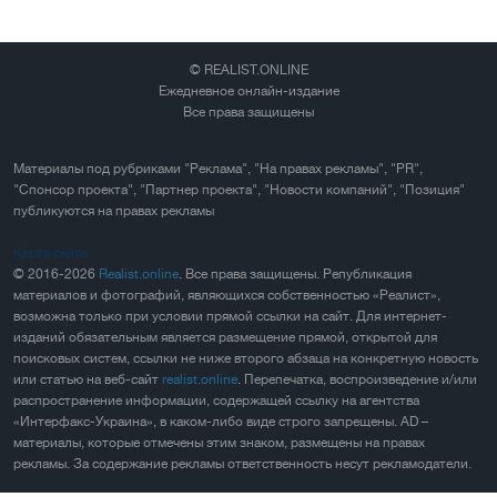
© REALIST.ONLINE
Ежедневное онлайн-издание
Все права защищены
Материалы под рубриками "Реклама", "На правах рекламы", "PR",
"Спонсор проекта", "Партнер проекта", "Новости компаний", "Позиция"
публикуются на правах рекламы
Карта сайта
© 2016-2026
Realist.online
. Все права защищены. Републикация
материалов и фотографий, являющихся собственностью «Реалист»,
возможна только при условии прямой ссылки на сайт. Для интернет-
изданий обязательным является размещение прямой, открытой для
поисковых систем, ссылки не ниже второго абзаца на конкретную новость
или статью на веб-сайт
realist.online
. Перепечатка, воспроизведение и/или
распространение информации, содержащей ссылку на агентства
«Интерфакс-Украина», в каком-либо виде строго запрещены. AD –
материалы, которые отмечены этим знаком, размещены на правах
рекламы. За содержание рекламы ответственность несут рекламодатели.