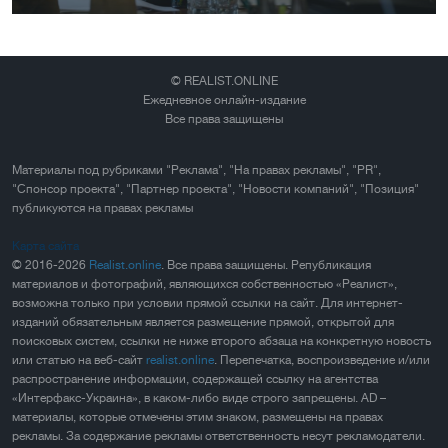
© REALIST.ONLINE
Ежедневное онлайн-издание
Все права защищены
Материалы под рубриками "Реклама", "На правах рекламы", "PR",
"Спонсор проекта", "Партнер проекта", "Новости компаний", "Позиция"
публикуются на правах рекламы
Карта сайта
© 2016-2026
Realist.online
. Все права защищены. Републикация
материалов и фотографий, являющихся собственностью «Реалист»,
возможна только при условии прямой ссылки на сайт. Для интернет-
изданий обязательным является размещение прямой, открытой для
поисковых систем, ссылки не ниже второго абзаца на конкретную новость
или статью на веб-сайт
realist.online
. Перепечатка, воспроизведение и/или
распространение информации, содержащей ссылку на агентства
«Интерфакс-Украина», в каком-либо виде строго запрещены. AD –
материалы, которые отмечены этим знаком, размещены на правах
рекламы. За содержание рекламы ответственность несут рекламодатели.