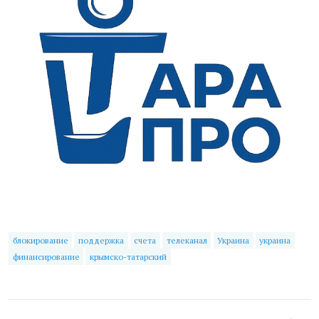
блокирование
поддержка
счета
телеканал
Украина
украина
финансирование
крымско-татарский