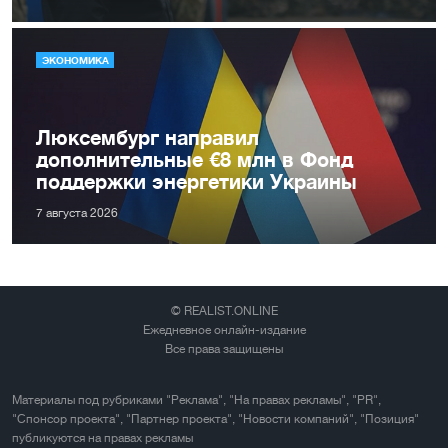
ЭКОНОМИКА
Люксембург направил
дополнительные €8 млн в Фонд
поддержки энергетики Украины
7 августа 2026
© REALIST.ONLINE
Ежедневное онлайн-издание
Все права защищены
Материалы под рубриками "Реклама", "На правах рекламы", "PR",
"Спонсор проекта", "Партнер проекта", "Новости компаний", "Позиция"
публикуются на правах рекламы