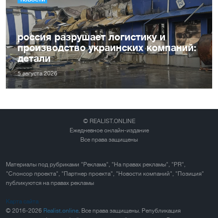
россия разрушает логистику и
производство украинских компаний:
детали
5 августа 2026
© REALIST.ONLINE
Ежедневное онлайн-издание
Все права защищены
Материалы под рубриками "Реклама", "На правах рекламы", "PR",
"Спонсор проекта", "Партнер проекта", "Новости компаний", "Позиция"
публикуются на правах рекламы
Карта сайта
© 2016-2026
Realist.online
. Все права защищены. Републикация