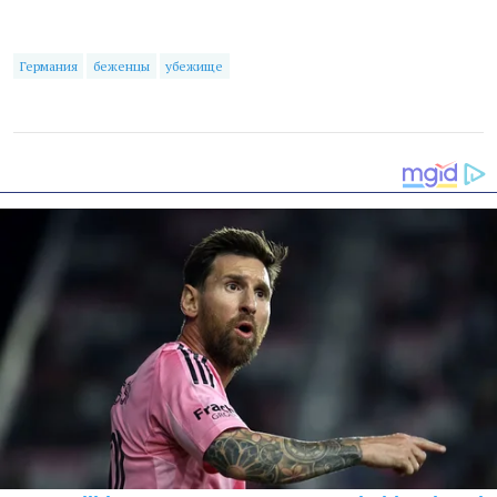
Германия
беженцы
убежище