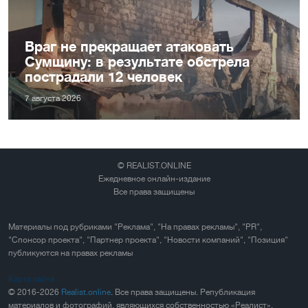
Враг не прекращает атаковать
Сумщину: в результате обстрела
пострадали 12 человек
7 августа 2026
© REALIST.ONLINE
Ежедневное онлайн-издание
Все права защищены
Материалы под рубриками "Реклама", "На правах рекламы", "PR",
"Спонсор проекта", "Партнер проекта", "Новости компаний", "Позиция"
публикуются на правах рекламы
Карта сайта
© 2016-2026
Realist.online
. Все права защищены. Републикация
материалов и фотографий, являющихся собственностью «Реалист»,