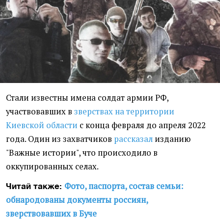
Стали известны имена солдат армии РФ,
участвовавших в
зверствах на территории
Киевской области
с конца февраля до апреля 2022
года. Один из захватчиков
рассказал
изданию
"Важные истории", что происходило в
оккупированных селах.
Фото, паспорта, состав семьи:
Читай также:
обнародованы документы россиян,
зверствовавших в Буче