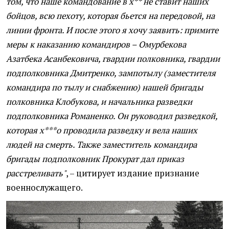
том, что наше командование в х** не ставит наших
бойцов, всю пехоту, которая бьется на передовой, на
линии фронта. И после этого я хочу заявить: примите
меры к наказанию командиров – Омурбекова
Азатбека Асанбековича, гвардии полковника, гвардии
подполковника Дмитренко, зампотылу (заместителя
командира по тылу и снабжению) нашей бригады
полковника Клобукова, и начальника разведки
подполковника Романенко. Он руководил разведкой,
которая х***о проводила разведку и вела наших
людей на смерть. Также заместитель командира
бригады подполковник Прокурат дал приказ
расстреливать"
, – цитирует издание признание
военнослужащего.