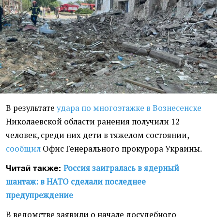
В результате
удара по многоэтажке в Вознесенске
Николаевской области ранения получили 12
человек, среди них дети в тяжелом состоянии,
сообщил
Офис Генерального прокурора Украины.
Россия заигралась в ядерный
Читай также:
шантаж: в НАТО сделали последнее
предупреждение
В ведомстве заявили о начале досудебного