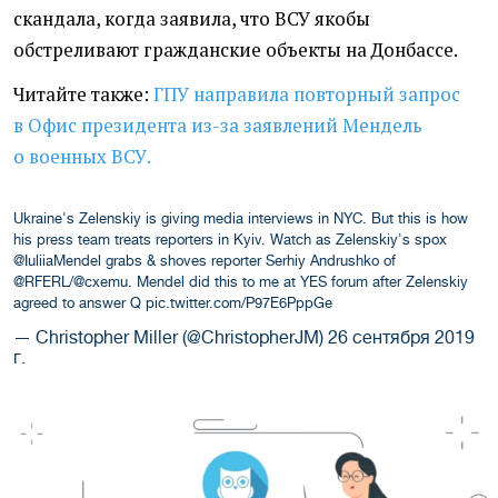
скандала, когда заявила, что ВСУ якобы
обстреливают гражданские объекты на Донбассе.
Читайте также:
ГПУ направила повторный запрос
в Офис президента из-за заявлений Мендель
о военных ВСУ.
Ukraine's Zelenskiy is giving media interviews in NYC. But this is how
his press team treats reporters in Kyiv. Watch as Zelenskiy's spox
@IuliiaMendel
grabs & shoves reporter Serhiy Andrushko of
@RFERL
/
@cxemu
. Mendel did this to me at YES forum after Zelenskiy
agreed to answer Q
pic.twitter.com/P97E6PppGe
— Christopher Miller (@ChristopherJM)
26 сентября 2019
г.