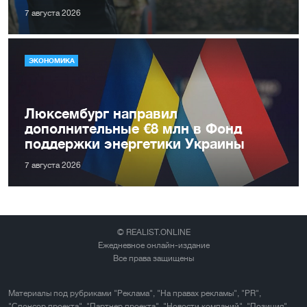
7 августа 2026
ЭКОНОМИКА
Люксембург направил
дополнительные €8 млн в Фонд
поддержки энергетики Украины
7 августа 2026
© REALIST.ONLINE
Ежедневное онлайн-издание
Все права защищены
Материалы под рубриками "Реклама", "На правах рекламы", "PR",
"Спонсор проекта", "Партнер проекта", "Новости компаний", "Позиция"