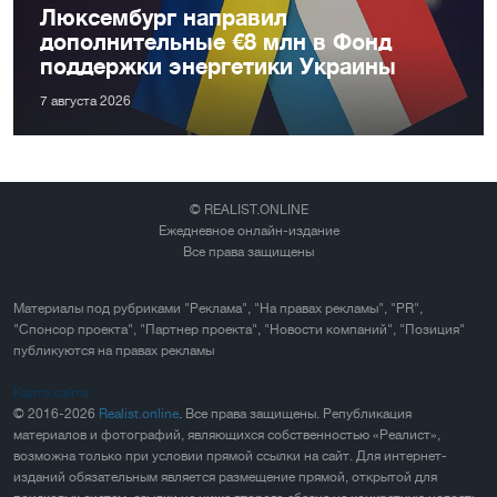
Люксембург направил
дополнительные €8 млн в Фонд
поддержки энергетики Украины
7 августа 2026
© REALIST.ONLINE
Ежедневное онлайн-издание
Все права защищены
Материалы под рубриками "Реклама", "На правах рекламы", "PR",
"Спонсор проекта", "Партнер проекта", "Новости компаний", "Позиция"
публикуются на правах рекламы
Карта сайта
© 2016-2026
Realist.online
. Все права защищены. Републикация
материалов и фотографий, являющихся собственностью «Реалист»,
возможна только при условии прямой ссылки на сайт. Для интернет-
изданий обязательным является размещение прямой, открытой для