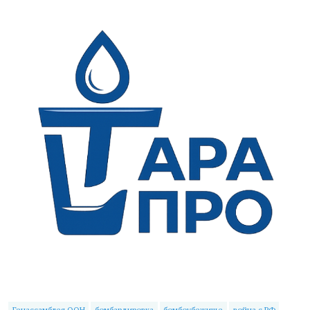
Генассамблея ООН
бомбардировка
бомбоубежище
война с РФ