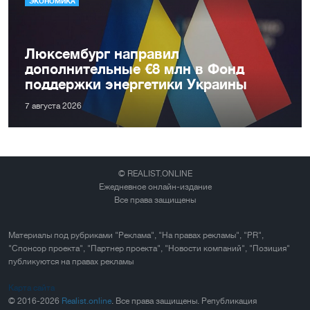
ЭКОНОМИКА
Люксембург направил
дополнительные €8 млн в Фонд
поддержки энергетики Украины
7 августа 2026
© REALIST.ONLINE
Ежедневное онлайн-издание
Все права защищены
Материалы под рубриками "Реклама", "На правах рекламы", "PR",
"Спонсор проекта", "Партнер проекта", "Новости компаний", "Позиция"
публикуются на правах рекламы
Карта сайта
© 2016-2026
Realist.online
. Все права защищены. Републикация