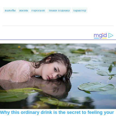
жалобы
жизнь
гороскоп
знаки зодиака
характер