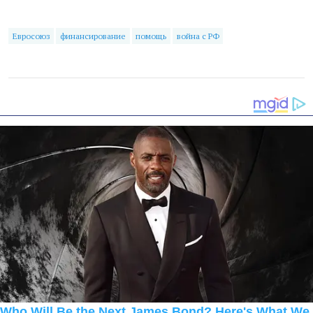
Евросоюз
финансирование
помощь
война с РФ