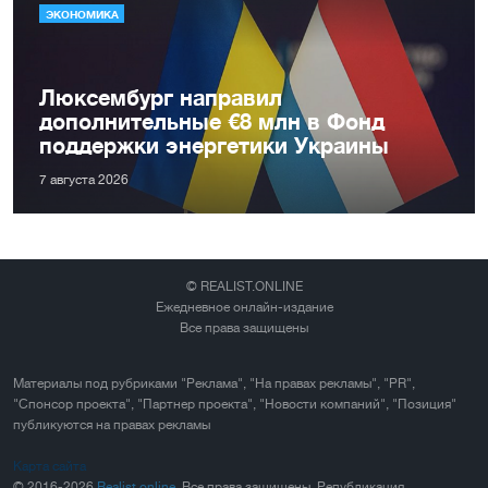
ЭКОНОМИКА
Люксембург направил
дополнительные €8 млн в Фонд
поддержки энергетики Украины
7 августа 2026
© REALIST.ONLINE
Ежедневное онлайн-издание
Все права защищены
Материалы под рубриками "Реклама", "На правах рекламы", "PR",
"Спонсор проекта", "Партнер проекта", "Новости компаний", "Позиция"
публикуются на правах рекламы
Карта сайта
© 2016-2026
Realist.online
. Все права защищены. Републикация