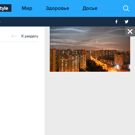
tyle
Мир
Здоровье
Досье
т
К разделу