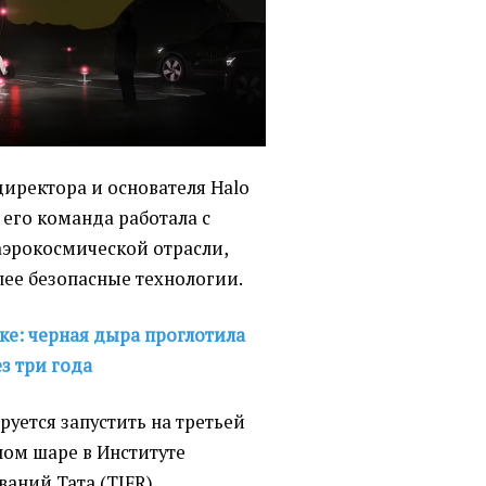
директора и основателя Halo
 его команда работала с
эрокосмической отрасли,
лее безопасные технологии.
ке: черная дыра проглотила
ез три года
руется запустить на третьей
ном шаре в Институте
аний Тата (TIFR),