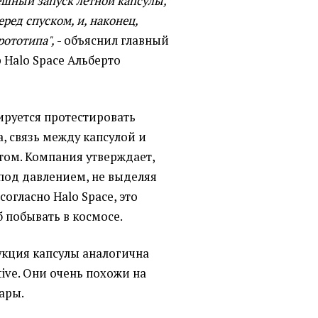
ешный запуск летной капсулы,
ред спуском, и, наконец,
рототипа",
- объяснил главный
 Halo Space Альберто
ируется протестировать
, связь между капсулой и
том. Компания утверждает,
под давлением, не выделяя
согласно Halo Space, это
 побывать в космосе.
укция капсулы аналогична
tive. Они очень похожи на
ары.