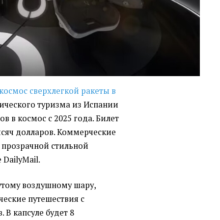
 космос сверхлегкой ракеты в
ического туризма из Испании
в в космос с 2025 года. Билет
тысяч долларов. Коммерческие
в прозрачной стильной
 DailyMail.
дутому воздушному шару,
ческие путешествия с
 В капсуле будет 8