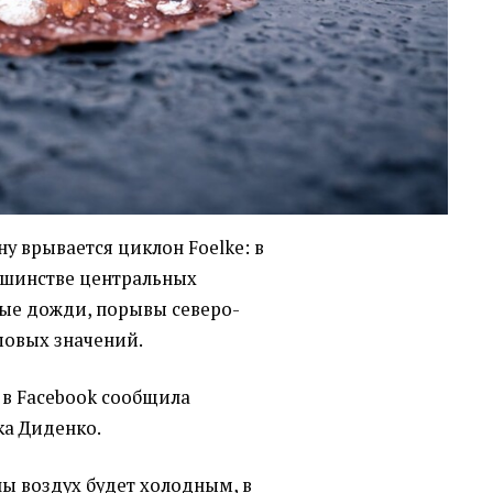
ину врывается циклон Foelke: в
ьшинстве центральных
ые дожди, порывы северо-
мовых значений.
 в Facebook сообщила
ка Диденко.
ны воздух будет холодным, в