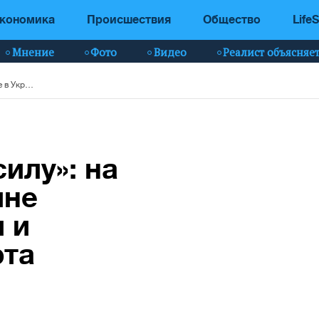
кономика
Происшествия
Общество
LifeS
Мнение
Фото
Видео
Реалист объясняе
«Осень набирает силу»: на выходные в Украине ожидаются дожди и похолодание - карта
илу»: на
ине
 и
рта