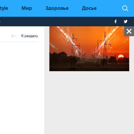
tyle
Мир
Здоровье
Досье
т
К разделу