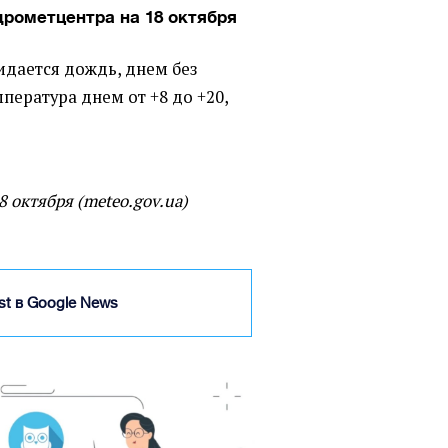
дрометцентра на 18 октября
идается дождь, днем без
пература днем от +8 до +20,
 октября (meteo.gov.ua)
ist в Google News