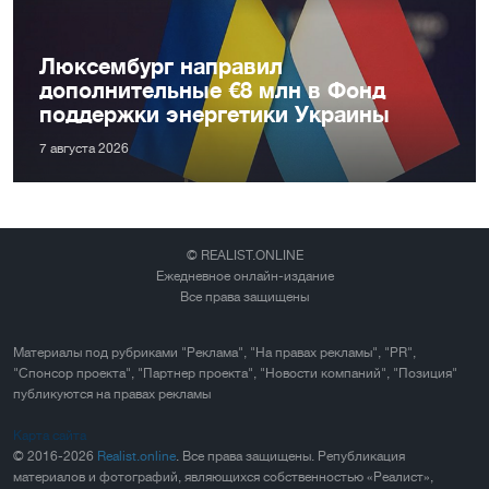
Люксембург направил
дополнительные €8 млн в Фонд
поддержки энергетики Украины
7 августа 2026
© REALIST.ONLINE
Ежедневное онлайн-издание
Все права защищены
Материалы под рубриками "Реклама", "На правах рекламы", "PR",
"Спонсор проекта", "Партнер проекта", "Новости компаний", "Позиция"
публикуются на правах рекламы
Карта сайта
© 2016-2026
Realist.online
. Все права защищены. Републикация
материалов и фотографий, являющихся собственностью «Реалист»,