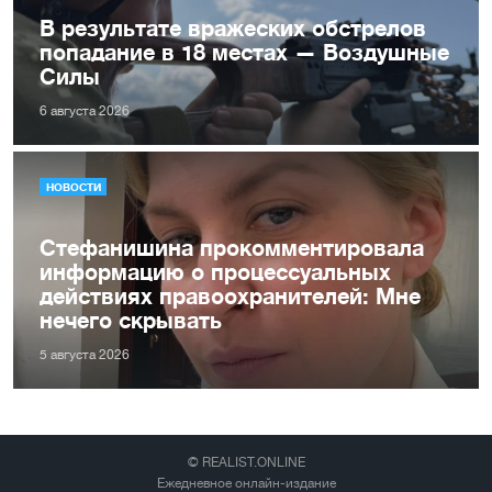
В результате вражеских обстрелов
попадание в 18 местах — Воздушные
Силы
6 августа 2026
НОВОСТИ
Стефанишина прокомментировала
информацию о процессуальных
действиях правоохранителей: Мне
нечего скрывать
5 августа 2026
© REALIST.ONLINE
Ежедневное онлайн-издание