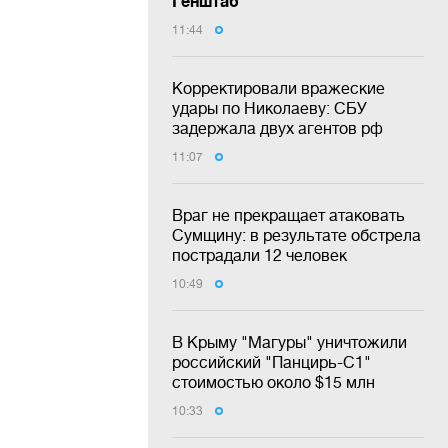
Генштаб
11:44
Корректировали вражеские
удары по Николаеву: СБУ
задержала двух агентов рф
11:07
Враг не прекращает атаковать
Сумщину: в результате обстрела
пострадали 12 человек
10:49
В Крыму "Магуры" уничтожили
российский "Панцирь-С1"
стоимостью около $15 млн
10:33