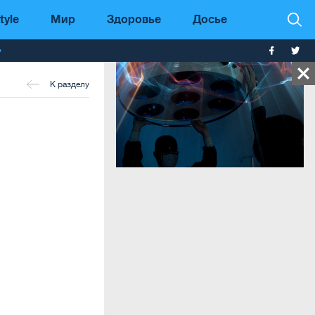
tyle
Мир
Здоровье
Досье
т
К разделу