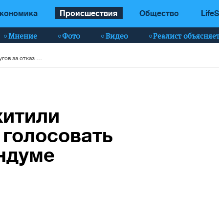
кономика
Происшествия
Общество
LifeS
Мнение
Фото
Видео
Реалист объясняе
Под Херсоном похитили супругов за отказ голосовать на псевдореферендуме
хитили
 голосовать
ндуме