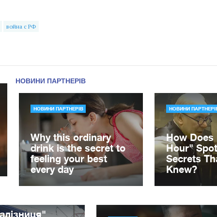
война с РФ
алізниця"