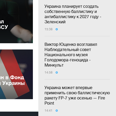
Украина планирует создать
собственную баллистику и
антибаллистику к 2027 году -
ал
Зеленский
ВСУ
15:38
Виктор Ющенко возглавил
Наблюдательный совет
Национального музея
Голодомора-геноцида -
Минкульт
14:58
лн в Фонд
и Украины
Украина может впервые
применить свою баллистическую
ракету FP-7 уже осенью — Fire
Point
14:41