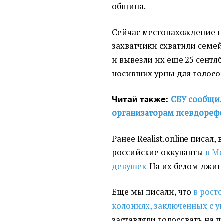
община.
Сейчас местонахождение п
захватчики схватили семе
и вывезли их еще 25 сентя
носивших урны для голосо
СБУ сообщи
Читай также:
организаторам псевдореф
Ранее Realist.online писал,
российские оккупанты
в М
девушек.
На их белом джипе
Еще мы писали, что
в рост
колониях, заключенных с 
заставляли голосовать на