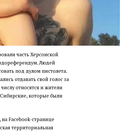
ровали часть Херсонской
евдореферендум. Людей
совать под дулом пистолета.
лись отдавать свой голос за
 числу относятся и жители
 Сибирские, которые были
, на Facebook-странице
ская территориальная