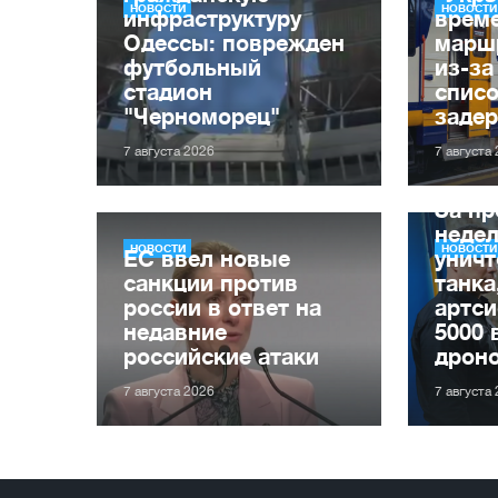
НОВОСТИ
НОВОСТИ
инфраструктуру
врем
Одессы: поврежден
марш
футбольный
из-за
стадион
списо
"Черноморец"
заде
7 августа 2026
7 августа
За п
неде
НОВОСТИ
НОВОСТИ
ЕС ввел новые
уничт
санкции против
танка
россии в ответ на
артси
недавние
5000 
российские атаки
дрон
7 августа 2026
7 августа