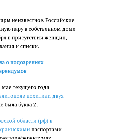
ары неизвестное. Российские
йную пару в собственном доме
бря в присутствии женщин,
вания и списки.
ла о подозрениях
ерендумов
 в мае текущего года
елитополе похитили двух
 была буква Z.
овской области (рф) в
украинскими
паспортами
 псевдореферендумах.