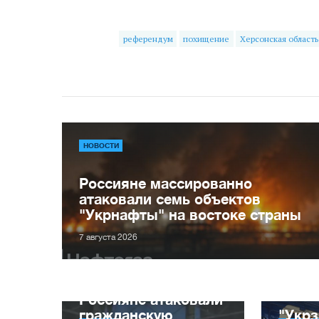
референдум
похищение
Херсонская область
НОВОСТИ
Россияне массированно
атаковали семь объектов
"Укрнафты" на востоке страны
7 августа 2026
Россияне атаковали
гражданскую
"Укрз