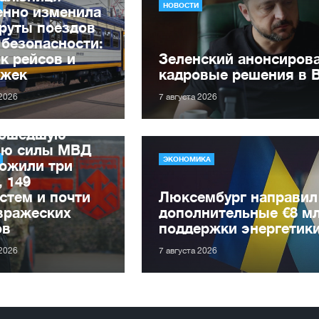
НОВОСТИ
енно изменила
руты поездов
 безопасности:
к рейсов и
Зеленский анонсиров
ржек
кадровые решения в 
 2026
7 августа 2026
рошедшую
лю силы МВД
ЭКОНОМИКА
ожили три
, 149
стем и почти
Люксембург направил
вражеских
дополнительные €8 м
ов
поддержки энергетик
 2026
7 августа 2026