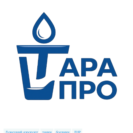
Донецкий аэропорт
танки
боевики
ДНР