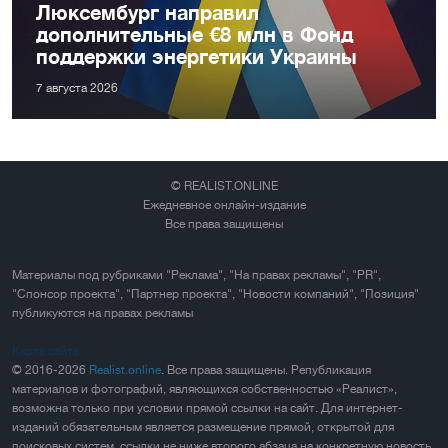
Люксембург направил
дополнительные €8 млн в Фонд
поддержки энергетики Украины
7 августа 2026
© REALIST.ONLINE
Ежедневное онлайн-издание
Все права защищены
Материалы под рубриками "Реклама", "На правах рекламы", "PR",
"Спонсор проекта", "Партнер проекта", "Новости компаний", "Позиция"
публикуются на правах рекламы
Карта сайта
© 2016-2026
Realist.online
. Все права защищены. Републикация
материалов и фотографий, являющихся собственностью «Реалист»,
возможна только при условии прямой ссылки на сайт. Для интернет-
изданий обязательным является размещение прямой, открытой для
поисковых систем, ссылки не ниже второго абзаца на конкретную новость