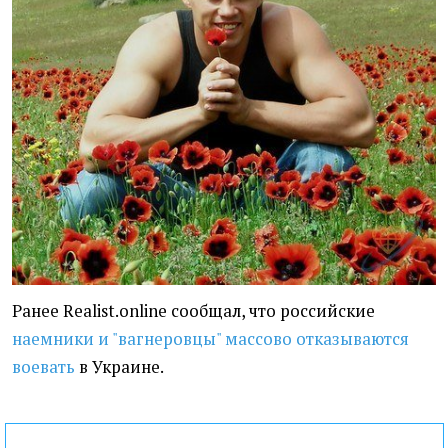
Ранее Realist.online сообщал, что российские
наемники и "вагнеровцы" массово отказываются
воевать
в Украине.