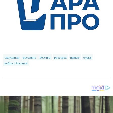
оккупанты
россияне
бегство
расстрел
приказ
отряд
война с Россией