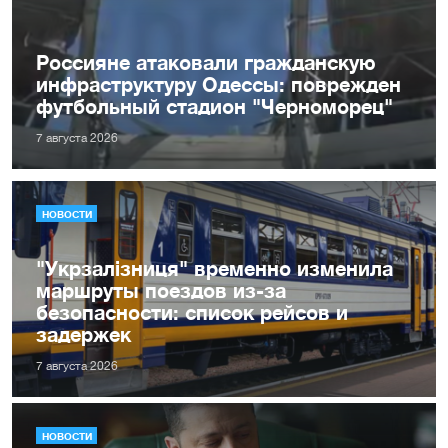
Россияне атаковали гражданскую
инфраструктуру Одессы: поврежден
футбольный стадион "Черноморец"
7 августа 2026
НОВОСТИ
"Укрзалізниця" временно изменила
маршруты поездов из-за
безопасности: список рейсов и
задержек
7 августа 2026
НОВОСТИ