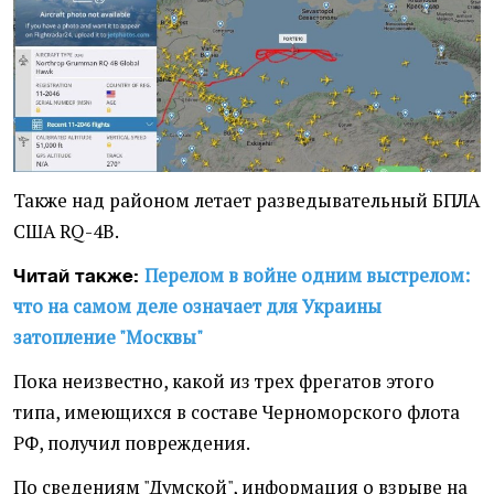
Также над районом летает разведывательный БПЛА
США RQ-4B.
Перелом в войне одним выстрелом:
Читай также:
что на самом деле означает для Украины
затопление "Москвы"
Пока неизвестно, какой из трех фрегатов этого
типа, имеющихся в составе Черноморского флота
РФ, получил повреждения.
По сведениям "Думской", информация о взрыве на