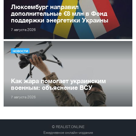
Люксембург направил
дополнительные €8 млн в Фонд
поддержки энергетики Украины
7 августа 2026
НОВОСТИ
Как жара помогает украинским
военным: объяснение ВСУ
7 августа 2026
© REALIST.ONLINE
Ежедневное онлайн-издание