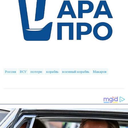
Россия
ВСУ
потери
корабль
военный корабль
Макаров