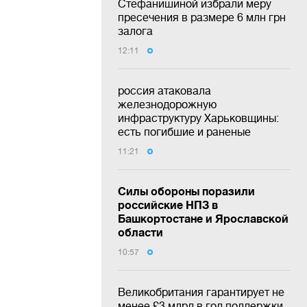
Стефанишиной избрали меру
пресечения в размере 6 млн грн
залога
12:11
россия атаковала
железнодорожную
инфраструктуру Харьковщины:
есть погибшие и раненые
11:21
Силы обороны поразили
российские НПЗ в
Башкортостане и Ярославской
области
10:57
Великобритания гарантирует не
менее £3 млрд в год поддержки