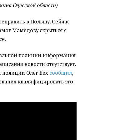
иция Одесской области)
реправить в Польшу. Сейчас
омог Мамедову скрыться с
се.
нальной полиции информация
писания новости отсутствует.
й полиции Олег Бех
сообщил
,
нования квалифицировать это