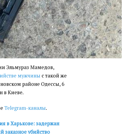
ии Эльмураз Мамедов,
бийстве мужчины
с такой же
иновском районе Одессы, 6
н в Киеве.
ие
Telegram-каналы
.
я в Харькове: задержан
й заказное убийство