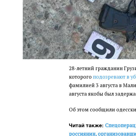
28-летний гражданин Груз
которого
подозревают в у
фамилией 3 августа в Мал
августа якобы был задержа
Об
этом сообщили одесск
Спецопераци
Читай также:
россиянин, организовавши