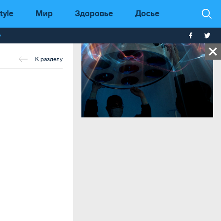
tyle
Мир
Здоровье
Досье
т
К разделу