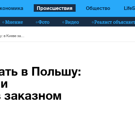
кономика
Происшествия
Общество
LifeS
Мнение
Фото
Видео
Реалист объясняе
Планировал сбежать в Польшу: в Киеве задержали подозреваемого в заказном убийстве
ть в Польшу:
ли
в заказном