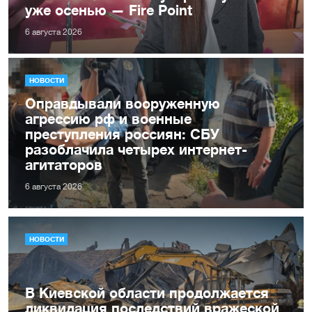
уже осенью — Fire Point
6 августа 2026
НОВОСТИ
Оправдывали вооруженную
агрессию рф и военные
преступления россиян: СБУ
разоблачила четырех интернет-
агитаторов
6 августа 2026
НОВОСТИ
В Киевской области продолжается
ликвидация последствий вражеской