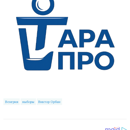
Венгрия
выборы
Виктор Орбан