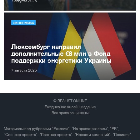
7 августа 2026
ЭКОНОМИКА
Люксембург направил
дополнительные €8 млн в Фонд
поддержки энергетики Украины
7 августа 2026
© REALIST.ONLINE
Ежедневное онлайн-издание
Все права защищены
Материалы под рубриками "Реклама", "На правах рекламы", "PR",
"Спонсор проекта", "Партнер проекта", "Новости компаний", "Позиция"