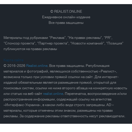
© REALIST.ONLINE
Ежедневное онлайн-издание
Все права защищены
Материалы под рубриками "Реклама", "На правах рекламы", "PR",
"Спонсор проекта", "Партнер проекта", "Новости компаний", "Позиция"
публикуются на правах рекламы
Карта сайта
© 2016-2026
Realist.online
. Все права защищены. Републикация
материалов и фотографий, являющихся собственностью «Реалист»,
возможна только при условии прямой ссылки на сайт. Для интернет-
изданий обязательным является размещение прямой, открытой для
поисковых систем, ссылки не ниже второго абзаца на конкретную новость
или статью на веб-сайт
realist.online
. Перепечатка, воспроизведение и/или
распространение информации, содержащей ссылку на агентства
«Интерфакс-Украина», в каком-либо виде строго запрещены. AD –
материалы, которые отмечены этим знаком, размещены на правах
рекламы. За содержание рекламы ответственность несут рекламодатели.