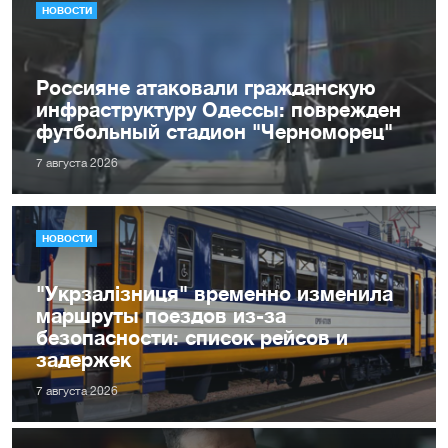
НОВОСТИ
Россияне атаковали гражданскую
инфраструктуру Одессы: поврежден
футбольный стадион "Черноморец"
7 августа 2026
НОВОСТИ
"Укрзалізниця" временно изменила
маршруты поездов из-за
безопасности: список рейсов и
задержек
7 августа 2026