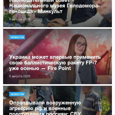
Национального музея Голодомора-
геноцида - Минкульт
6 августа 2026
НОВОСТИ
Украина может впервые применить
свою баллистическую ракету FP-7
уже осенью — Fire Point
6 августа 2026
НОВОСТИ
Оправдывали вооруженную
агрессию рф и военные
преступления россиян: СБУ