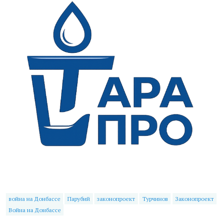
война на Донбассе
Парубий
законопроект
Турчинов
Законопроект
Война на Донбассе