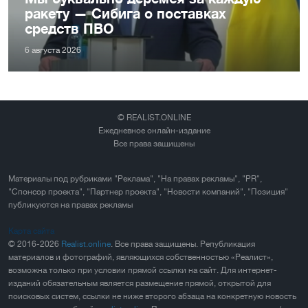
ракету — Сибига о поставках
средств ПВО
6 августа 2026
© REALIST.ONLINE
Ежедневное онлайн-издание
Все права защищены
Материалы под рубриками "Реклама", "На правах рекламы", "PR",
"Спонсор проекта", "Партнер проекта", "Новости компаний", "Позиция"
публикуются на правах рекламы
Карта сайта
© 2016-2026
Realist.online
. Все права защищены. Републикация
материалов и фотографий, являющихся собственностью «Реалист»,
возможна только при условии прямой ссылки на сайт. Для интернет-
изданий обязательным является размещение прямой, открытой для
поисковых систем, ссылки не ниже второго абзаца на конкретную новость