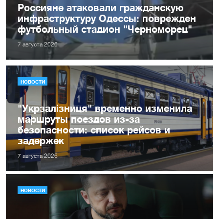
Россияне атаковали гражданскую
инфраструктуру Одессы: поврежден
футбольный стадион "Черноморец"
7 августа 2026
НОВОСТИ
"Укрзалізниця" временно изменила
маршруты поездов из-за
безопасности: список рейсов и
задержек
7 августа 2026
НОВОСТИ