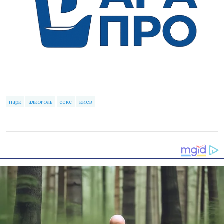
парк
алкоголь
секс
киев