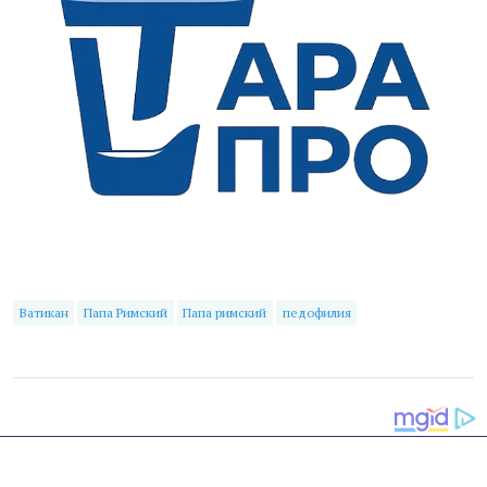
Ватикан
Папа Римский
Папа римский
педофилия