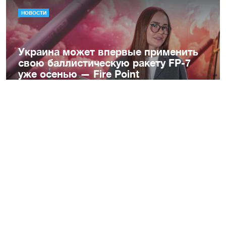
НОВОСТИ
Украина может впервые применить
свою баллистическую ракету FP-7
уже осенью — Fire Point
6 августа 2026
НОВОСТИ
Оправдывали вооруженную
агрессию рф и военные
преступления россиян: СБУ
разоблачила четырех интернет-
агитаторов
6 августа 2026