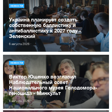
НОВОСТИ
Украина планирует создать
собственную баллистику и
антибаллистику к 2027 году -
Зеленский
6 августа 2026
НОВОСТИ
Виктор Ющенко возглавил
Наблюдательный совет
Национального музея Голодомора-
геноцида - Минкульт
6 августа 2026