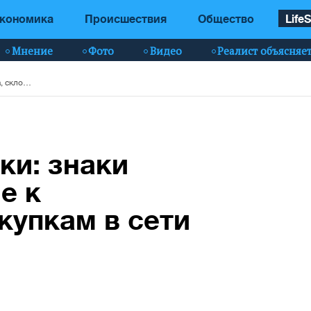
кономика
Происшествия
Общество
LifeS
Мнение
Фото
Видео
Реалист объясняе
Онлайн-шопоголики: знаки Зодиака, склонные к импульсивным покупкам в сети
ки: знаки
е к
купкам в сети