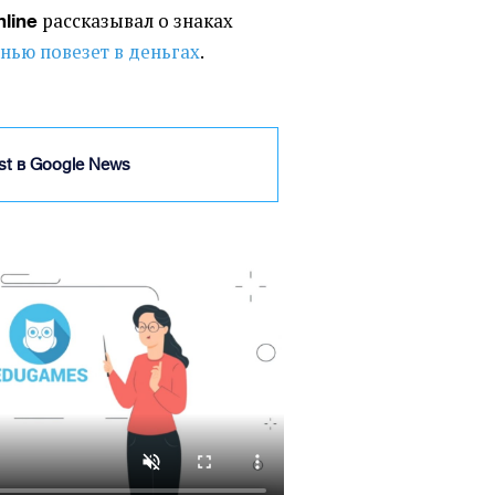
рассказывал о знаках
nline
енью повезет в деньгах
.
ist в Google News