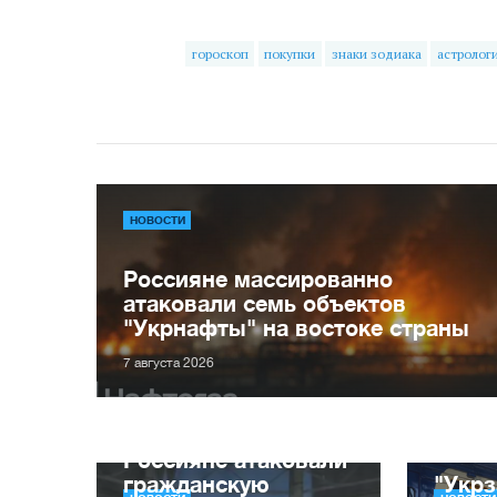
гороскоп
покупки
знаки зодиака
астролог
НОВОСТИ
Россияне массированно
атаковали семь объектов
"Укрнафты" на востоке страны
7 августа 2026
Россияне атаковали
гражданскую
"Укрз