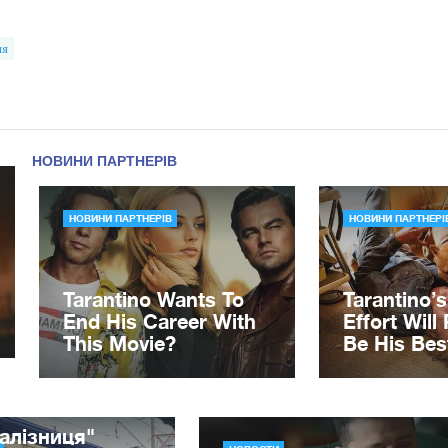
ия
алізниця"