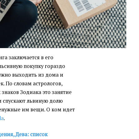
га заключается в его
льсивную покупку гораздо
 нужно выходить из дома и
к. По словам астрологов,
 знаков Зодиака это занятие
ни спускают львиную долю
енужные им вещи. О ком идет
la
.
ения, Дева: список