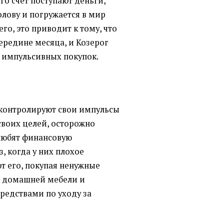
его счет поступают деньги,
олову и погружается в мир
го, это приводит к тому, что
середине месяца, и Козерог
ь импульсивных покупок.
контролируют свои импульсы
своих целей, осторожно
 любят финансовую
з, когда у них плохое
т его, покупая ненужные
й домашней мебели и
редствами по уходу за