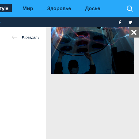
tyle
Мир
Здоровье
Досье
т
К разделу