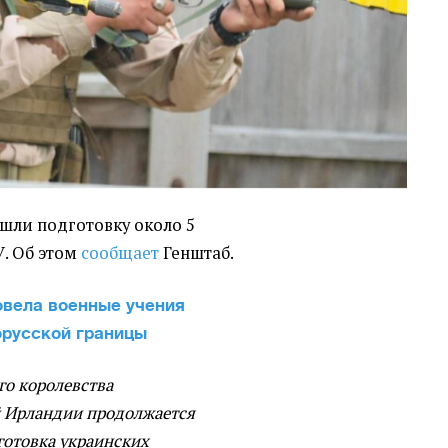
шли подготовку около 5
. Об этом
сообщает
Генштаб.
овела военные учения
орусской границы
го королевства
й Ирландии продолжается
готовка украинских