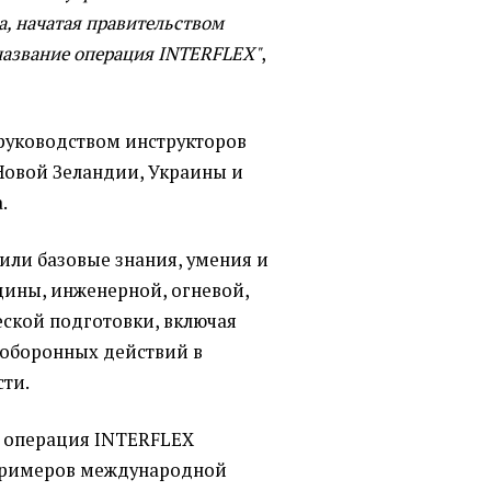
, начатая правительством
название операция INTERFLEX"
,
руководством инструкторов
Новой Зеландии, Украины и
.
или базовые знания, умения и
ины, инженерной, огневой,
еской подготовки, включая
 оборонных действий в
ти.
то операция INTERFLEX
 примеров международной