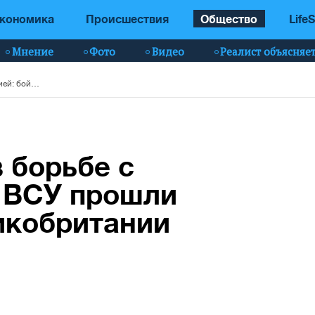
кономика
Происшествия
Общество
LifeS
Мнение
Фото
Видео
Реалист объясняе
Украина не одна в борьбе с агрессией: бойцы ВСУ прошли подготовку в Великобритании (фоторепортаж)
в борьбе с
ы ВСУ прошли
икобритании