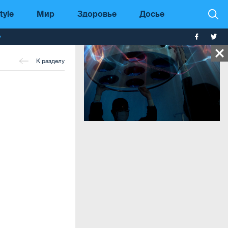
tyle
Мир
Здоровье
Досье
т
К разделу