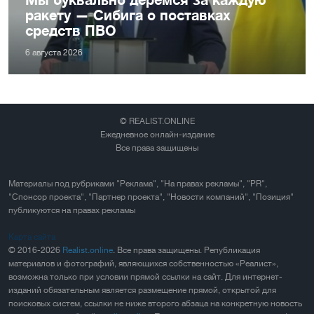
ракету — Сибига о поставках
средств ПВО
6 августа 2026
© REALIST.ONLINE
Ежедневное онлайн-издание
Все права защищены
Материалы под рубриками "Реклама", "На правах рекламы", "PR",
"Спонсор проекта", "Партнер проекта", "Новости компаний", "Позиция"
публикуются на правах рекламы
Карта сайта
© 2016-2026
Realist.online
. Все права защищены. Републикация
материалов и фотографий, являющихся собственностью «Реалист»,
возможна только при условии прямой ссылки на сайт. Для интернет-
изданий обязательным является размещение прямой, открытой для
поисковых систем, ссылки не ниже второго абзаца на конкретную новость