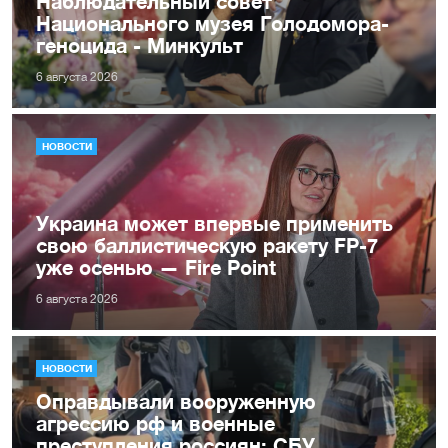
Наблюдательный совет
Национального музея Голодомора-
геноцида - Минкульт
6 августа 2026
НОВОСТИ
Украина может впервые применить
свою баллистическую ракету FP-7
уже осенью — Fire Point
6 августа 2026
НОВОСТИ
Оправдывали вооруженную
агрессию рф и военные
преступления россиян: СБУ