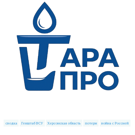
сводка
Генштаб ВСУ
Херсонская область
потери
война с Россией