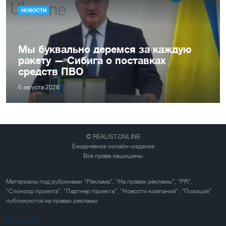
НОВОСТИ
Мы буквально деремся за каждую
ракету — Сибига о поставках
средств ПВО
6 августа 2026
© REALIST.ONLINE
Ежедневное онлайн-издание
Все права защищены
Материалы под рубриками "Реклама", "На правах рекламы", "PR",
"Спонсор проекта", "Партнер проекта", "Новости компаний", "Позиция"
публикуются на правах рекламы
Карта сайта