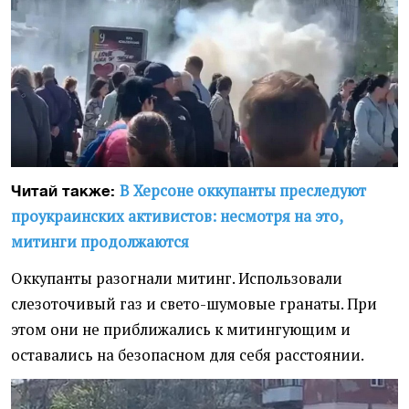
В Херсоне оккупанты преследуют
Читай также:
проукраинских активистов: несмотря на это,
митинги продолжаются
Оккупанты разогнали митинг. Использовали
слезоточивый газ и свето-шумовые гранаты. При
этом они не приближались к митингующим и
оставались на безопасном для себя расстоянии.