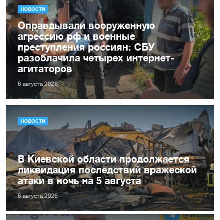
НОВОСТИ
Оправдывали вооруженную
агрессию рф и военные
преступления россиян: СБУ
разоблачила четырех интернет-
агитаторов
6 августа 2026
НОВОСТИ
В Киевской области продолжается
ликвидация последствий вражеской
атаки в ночь на 5 августа
6 августа 2026