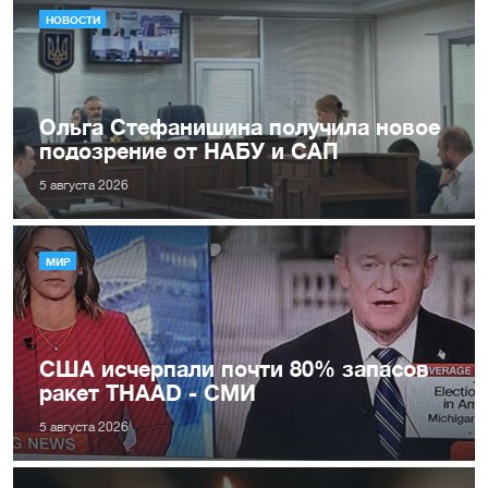
НОВОСТИ
Ольга Стефанишина получила новое
подозрение от НАБУ и САП
5 августа 2026
МИР
США исчерпали почти 80% запасов
ракет THAAD - СМИ
5 августа 2026