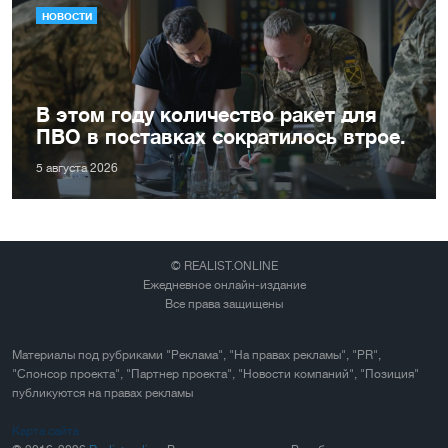
НОВОСТИ
В этом году количество ракет для
ПВО в поставках сократилось втрое.
5 августа 2026
© REALIST.ONLINE
Ежедневное онлайн-издание
Все права защищены
Материалы под рубриками "Реклама", "На правах рекламы", "PR",
"Спонсор проекта", "Партнер проекта", "Новости компаний", "Позиция"
публикуются на правах рекламы
Карта сайта