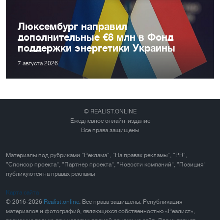
Люксембург направил
дополнительные €8 млн в Фонд
поддержки энергетики Украины
7 августа 2026
© REALIST.ONLINE
Ежедневное онлайн-издание
Все права защищены
Материалы под рубриками "Реклама", "На правах рекламы", "PR",
"Спонсор проекта", "Партнер проекта", "Новости компаний", "Позиция"
публикуются на правах рекламы
Карта сайта
© 2016-2026
Realist.online
. Все права защищены. Републикация
материалов и фотографий, являющихся собственностью «Реалист»,