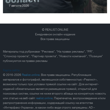
7 августа 2026
© REALIST.ONLINE
Ежедневное онлайн-издание
Все права защищены
Материалы под рубриками "Реклама", "На правах рекламы", "PR",
"Спонсор проекта", "Партнер проекта", "Новости компаний", "Позиция"
публикуются на правах рекламы
Карта сайта
© 2016-2026
Realist.online
. Все права защищены. Републикация
материалов и фотографий, являющихся собственностью «Реалист»,
возможна только при условии прямой ссылки на сайт. Для интернет-
изданий обязательным является размещение прямой, открытой для
поисковых систем, ссылки не ниже второго абзаца на конкретную новость
или статью на веб-сайт
realist.online
. Перепечатка, воспроизведение и/или
распространение информации, содержащей ссылку на агентства
«Интерфакс-Украина», в каком-либо виде строго запрещены. AD –