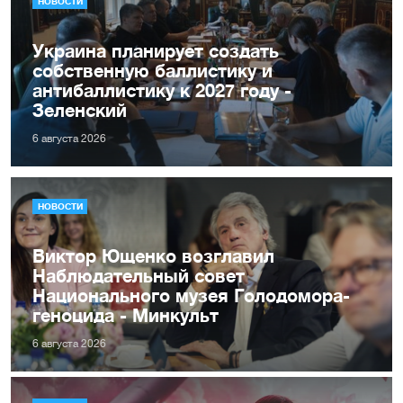
НОВОСТИ
Украина планирует создать
собственную баллистику и
антибаллистику к 2027 году -
Зеленский
6 августа 2026
НОВОСТИ
Виктор Ющенко возглавил
Наблюдательный совет
Национального музея Голодомора-
геноцида - Минкульт
6 августа 2026