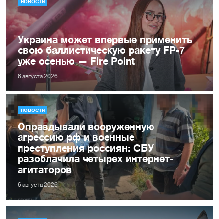
НОВОСТИ
Украина может впервые применить
свою баллистическую ракету FP-7
уже осенью — Fire Point
6 августа 2026
НОВОСТИ
Оправдывали вооруженную
агрессию рф и военные
преступления россиян: СБУ
разоблачила четырех интернет-
агитаторов
6 августа 2026