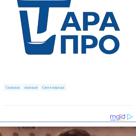
Скандал
скандал
Слуга народа