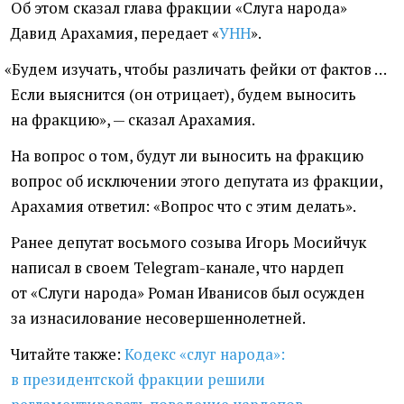
Об этом сказал глава фракции
«
Слуга народа»
Давид Арахамия, передает
«
УНН
».
«
Будем изучать, чтобы различать фейки от фактов …
Если выяснится
(
он отрицает), будем выносить
на фракцию», — сказал Арахамия.
На вопрос о том, будут ли выносить на фракцию
вопрос об исключении этого депутата из фракции,
Арахамия ответил: «Вопрос что с этим делать».
Ранее депутат восьмого созыва Игорь Мосийчук
написал в своем Telegram-канале, что нардеп
от «Слуги народа» Роман Иванисов был осужден
за изнасилование несовершеннолетней.
Читайте также:
Кодекс
«
слуг народа»:
в президентской фракции решили