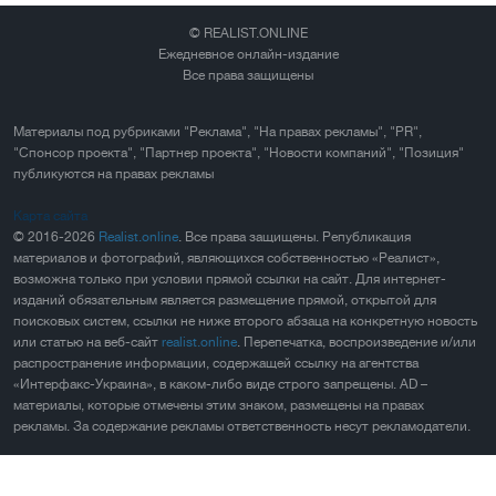
© REALIST.ONLINE
Ежедневное онлайн-издание
Все права защищены
Материалы под рубриками "Реклама", "На правах рекламы", "PR",
"Спонсор проекта", "Партнер проекта", "Новости компаний", "Позиция"
публикуются на правах рекламы
Карта сайта
© 2016-2026
Realist.online
. Все права защищены. Републикация
материалов и фотографий, являющихся собственностью «Реалист»,
возможна только при условии прямой ссылки на сайт. Для интернет-
изданий обязательным является размещение прямой, открытой для
поисковых систем, ссылки не ниже второго абзаца на конкретную новость
или статью на веб-сайт
realist.online
. Перепечатка, воспроизведение и/или
распространение информации, содержащей ссылку на агентства
«Интерфакс-Украина», в каком-либо виде строго запрещены. AD –
материалы, которые отмечены этим знаком, размещены на правах
рекламы. За содержание рекламы ответственность несут рекламодатели.