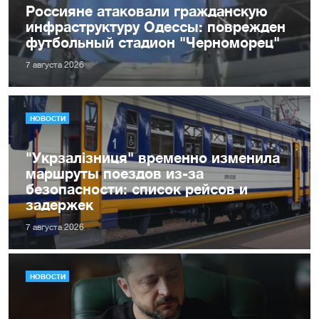
Россияне атаковали гражданскую
инфраструктуру Одессы: поврежден
футбольный стадион "Черноморец"
7 августа 2026
НОВОСТИ
"Укрзалізниця" временно изменила
маршруты поездов из-за
безопасности: список рейсов и
задержек
7 августа 2026
НОВОСТИ