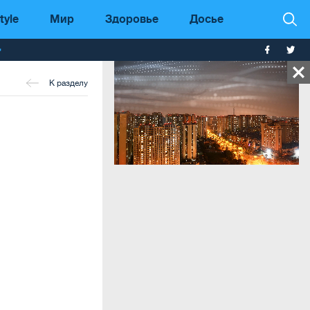
tyle
Мир
Здоровье
Досье
т
К разделу