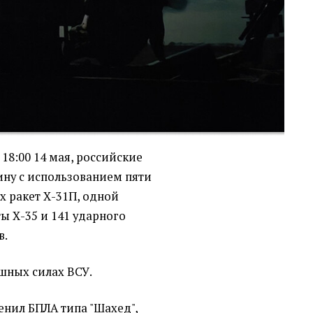
 18:00 14 мая, российские
ину с использованием пяти
 ракет Х-31П, одной
ы Х-35 и 141 ударного
в.
шных силах ВСУ.
енил БПЛА типа "Шахед",