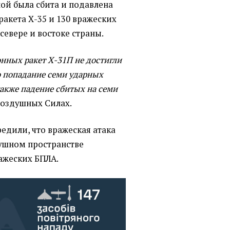
й была сбита и подавлена
акета Х-35 и 130 вражеских
севере и востоке страны.
нных ракет Х-31П не достигли
о попадание семи ударных
также падение сбитых на семи
Воздушных Силах.
едили, что вражеская атака
душном пространстве
ажеских БПЛА.