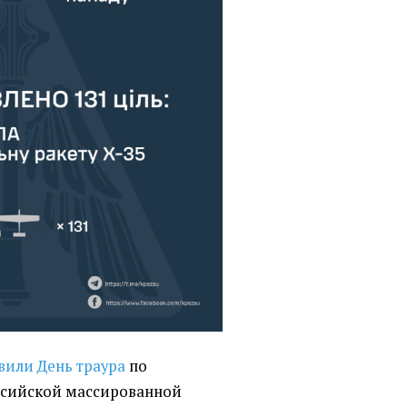
вили День траура
по
ссийской массированной