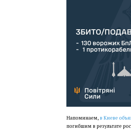
Напоминаем,
в Киеве объя
погибшим в результате ро