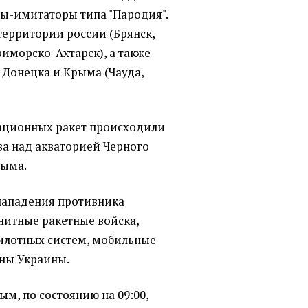
оны-имитаторы типа "Пародия".
 территории россии (Брянск,
риморско-Ахтарск), а также
Донецка и Крыма (Чауда,
ационных ракет происходили
ва над акваторией Черного
рыма.
нападения противника
нитные ракетные войска,
илотных систем, мобильные
оны Украины.
м, по состоянию на 09:00,