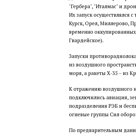
"Гербера", "Италмас" и др
Их запуск осуществлялся с
Курск, Орел, Миллерово, П
временно оккупированных 
Гвардейское).
Запуски противорадиолок
из воздушного пространст
моря, а ракеты Х-35 – из К
К отражению воздушного 
подключились авиация, зе
подразделения РЭБ и бесп
огневые группы Сил обор
По предварительным данны