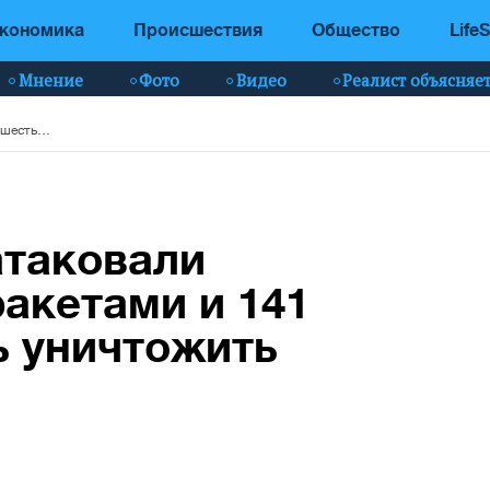
кономика
Происшествия
Общество
LifeS
Мнение
Фото
Видео
Реалист объясняе
Ночью россияне атаковали Украину шестью ракетами и 141 БпЛА: что удалось уничтожить ПВО
атаковали
акетами и 141
ь уничтожить