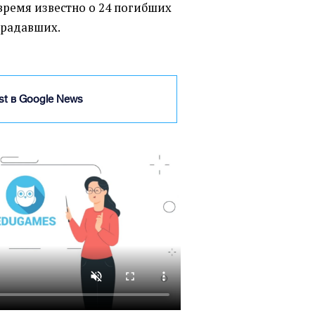
 время известно о 24 погибших
традавших.
ist в Google News