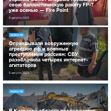
свою баллистическую ракету FP-7
уже осенью — Fire Point
6 августа 2026
НОВОСТИ
Оправдывали вооруженную
агрессию рф и военные
преступления россиян: СБУ
разоблачила четырех интернет-
агитаторов
6 августа 2026
НОВОСТИ
В Киевской области продолжается