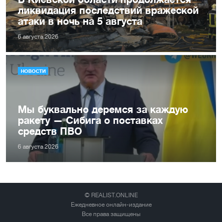
ликвидация последствий вражеской
атаки в ночь на 5 августа
6 августа 2026
НОВОСТИ
Мы буквально деремся за каждую
ракету — Сибига о поставках
средств ПВО
6 августа 2026
© REALIST.ONLINE
Ежедневное онлайн-издание
Все права защищены