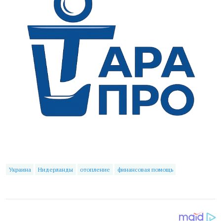
Украина
Нидерланды
отопление
финансовая помощь