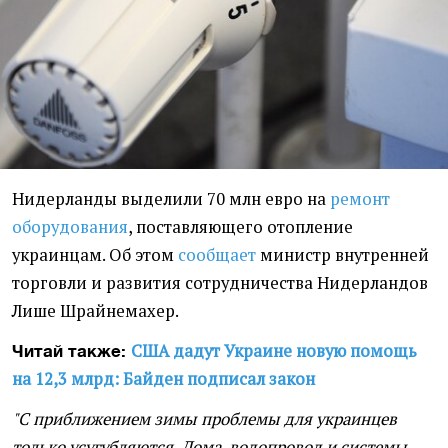
Нидерланды выделили 70 млн евро на
ремонт
оборудования
, поставляющего отопление
украинцам. Об этом
сообщает
министр внутренней
торговли и развития сотрудничества Нидерландов
Лише Шрайнемахер.
США дадут Украине новую помощь
Читай также:
на 12,3 млрд: Байден подписал закон
"С приближением зимы проблемы для украинцев
только усугубляются. Дома, водопровод и системы