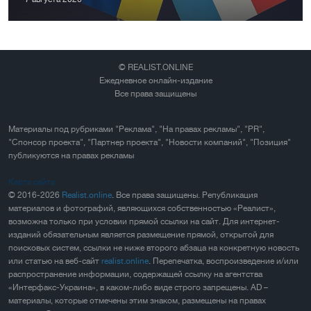
© REALIST.ONLINE
Ежедневное онлайн-издание
Все права защищены
Материалы под рубриками "Реклама", "На правах рекламы", "PR",
"Спонсор проекта", "Партнер проекта", "Новости компаний", "Позиция"
публикуются на правах рекламы
Карта сайта
© 2016-2026
Realist.online
. Все права защищены. Републикация
материалов и фотографий, являющихся собственностью «Реалист»,
возможна только при условии прямой ссылки на сайт. Для интернет-
изданий обязательным является размещение прямой, открытой для
поисковых систем, ссылки не ниже второго абзаца на конкретную новость
или статью на веб-сайт
realist.online
. Перепечатка, воспроизведение и/или
распространение информации, содержащей ссылку на агентства
«Интерфакс-Украина», в каком-либо виде строго запрещены. AD –
материалы, которые отмечены этим знаком, размещены на правах