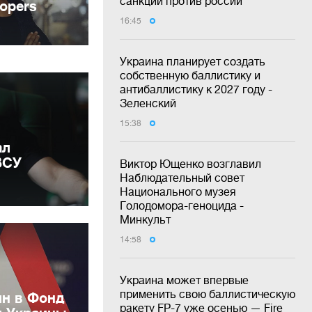
санкции против россии
16:45
Украина планирует создать
собственную баллистику и
антибаллистику к 2027 году -
Зеленский
15:38
ал
ВСУ
Виктор Ющенко возглавил
Наблюдательный совет
Национального музея
Голодомора-геноцида -
Минкульт
14:58
Украина может впервые
применить свою баллистическую
лн в Фонд
ракету FP-7 уже осенью — Fire