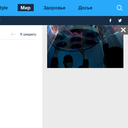
tyle
Мир
Здоровье
Досье
т
К разделу