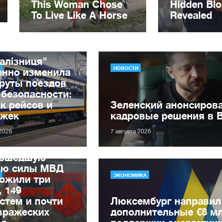
алізниця"
НОВОСТИ
енно изменила
руты поездов
 безопасности:
к рейсов и
Зеленский анонсиров
ржек
кадровые решения в 
 2026
7 августа 2026
рошедшую
лю силы МВД
ЭКОНОМИКА
ожили три
, 149
стем и почти
Люксембург направил
вражеских
дополнительные €8 м