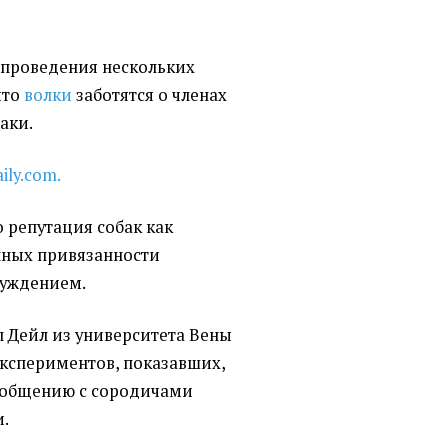
 проведения нескольких
что
волки
заботятся о членах
аки.
ily.com.
 репутация собак как
лных привязанности
луждением.
л Дейл из университета Вены
экспериментов, показавших,
к общению с сородичами
и.