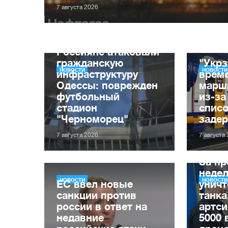
7 августа 2026
Россияне атаковали
гражданскую
"Укрз
НОВОСТИ
НОВОСТИ
инфраструктуру
врем
Одессы: поврежден
марш
футбольный
из-за
стадион
списо
"Черноморец"
заде
7 августа 2026
7 августа
За п
неде
НОВОСТИ
НОВОСТИ
ЕС ввел новые
уничт
санкции против
танка
россии в ответ на
артси
недавние
5000 