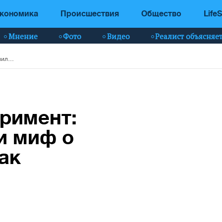
кономика
Происшествия
Общество
LifeS
Мнение
Фото
Видео
Реалист объясняе
Необычный эксперимент: ученые разрушили миф о заботливости собак
римент:
и миф о
ак