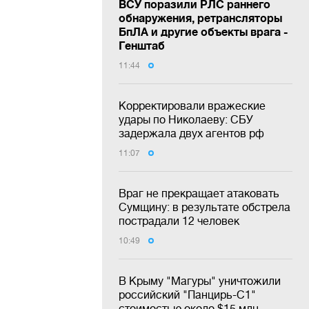
ВСУ поразили РЛС раннего
обнаружения, ретрансляторы
БпЛА и другие объекты врага -
Генштаб
11:44
Корректировали вражеские
удары по Николаеву: СБУ
задержала двух агентов рф
11:07
Враг не прекращает атаковать
Сумщину: в результате обстрела
пострадали 12 человек
10:49
В Крыму "Магуры" уничтожили
российский "Панцирь-С1"
стоимостью около $15 млн