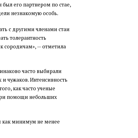
н был его партнером по стае,
идели незнакомую особь.
ть с другими членами стаи
вать толерантность
к сородичам», — отметила
динаково часто выбирали
 и чужаков. Интенсивность
того, как часто ученые
при помощи небольших
и как минимум не менее