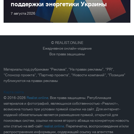
поддержки энергетики Украины
7 августа 2026
© REALIST.ONLINE
Ежедневное онлайн-издание
Все права защищены
Материалы под рубриками "Реклама", "На правах рекламы", "PR",
"Спонсор проекта", "Партнер проекта", "Новости компаний", "Позиция"
публикуются на правах рекламы
Карта сайта
© 2016-2026
Realist.online
. Все права защищены. Републикация
материалов и фотографий, являющихся собственностью «Реалист»,
возможна только при условии прямой ссылки на сайт. Для интернет-
изданий обязательным является размещение прямой, открытой для
поисковых систем, ссылки не ниже второго абзаца на конкретную новость
или статью на веб-сайт
realist.online
. Перепечатка, воспроизведение и/или
распространение информации, содержащей ссылку на агентства