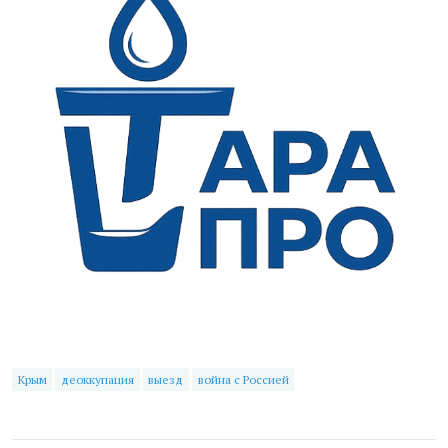
Крым
деоккупация
выезд
война с Россией