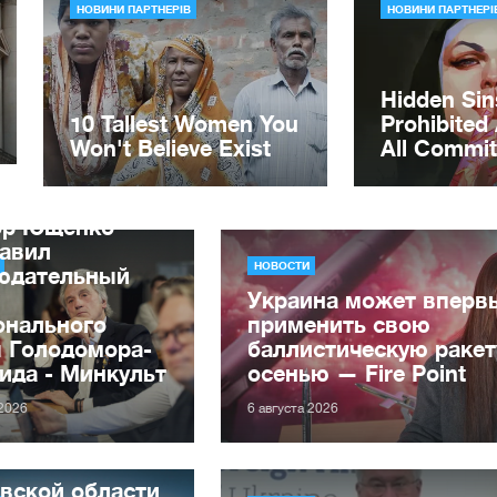
ор Ющенко
лавил
НОВОСТИ
юдательный
Украина может вперв
онального
применить свою
я Голодомора-
баллистическую ракет
ида - Минкульт
осенью — Fire Point
 2026
6 августа 2026
вской области