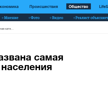
кономика
Происшествия
Общество
LifeS
Мнение
Фото
Видео
Реалист объясняе
Не пенсионеры: названа самая бедная категория населения Украины
азвана самая
 населения