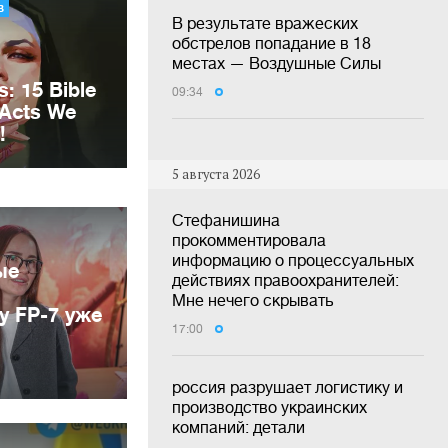
В результате вражеских
обстрелов попадание в 18
местах — Воздушные Силы
09:34
5 августа 2026
Стефанишина
прокомментировала
информацию о процессуальных
ые
действиях правоохранителей:
Мне нечего скрывать
у FP-7 уже
17:00
россия разрушает логистику и
производство украинских
компаний: детали