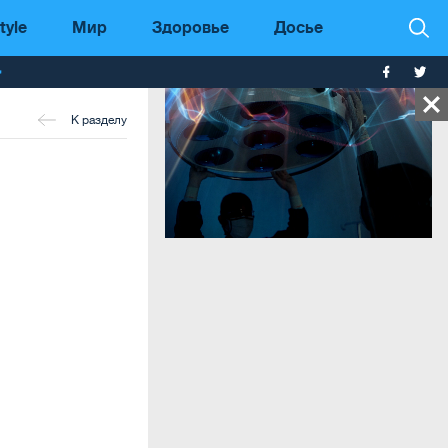
tyle
Мир
Здоровье
Досье
т
К разделу