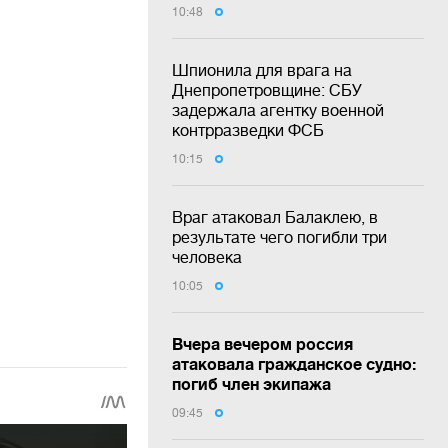
10:48
Шпионила для врага на
Днепропетровщине: СБУ
задержала агентку военной
контрразведки ФСБ
10:15
Враг атаковал Балаклею, в
результате чего погибли три
человека
10:05
Вчера вечером россия
атаковала гражданское судно:
погиб член экипажа
09:45