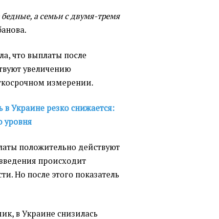
 бедные, а семьи с двумя-тремя
банова.
ла, что выплаты после
твуют увеличению
аткосрочном измерении.
 в Украине резко снижается:
о уровня
латы положительно действуют
о введения происходит
и. Но после этого показатель
ик, в Украине снизилась